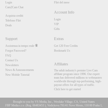
Login
Flirt del mese
Cam2Cam Chat
Account Info
Acquista crediti
Login
Telefono Flirt
VIP
Deals
Gifts
Support
Extras
Assistenza in tempo reale
Get 120 Free Credits
Forgot Password?
Bookmark Us
FAQ
Contact Us
Affiliates
Newsletters
News & Announcements
The adult industry's premier Live Cam
affiliate program since 1996. Our expert
New Mobile Tutorial
team has delivered millions to webmasters
worldwide through top-performing, high-
payout offers for all types of traffic.
Click here to get started
Brought to you by VS Media, Inc., Westlake Village, CA, United States
FBP Media s.r.o. (Reg. 06483453 ), Vodickova 791/41 Nove Mesto, 110 00 Praha 1,