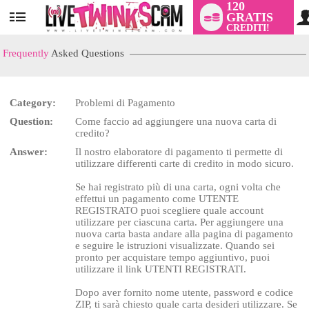
120
GRATIS
User
CREDITI!
status
Frequently
Asked Questions
Category:
Problemi di Pagamento
Question:
Come faccio ad aggiungere una nuova carta di
LIMITED TIME OFFER!
credito?
Answer:
Il nostro elaboratore di pagamento ti permette di
utilizzare differenti carte di credito in modo sicuro.
Se hai registrato più di una carta, ogni volta che
effettui un pagamento come UTENTE
REGISTRATO puoi scegliere quale account
utilizzare per ciascuna carta. Per aggiungere una
nuova carta basta andare alla pagina di pagamento
e seguire le istruzioni visualizzate. Quando sei
pronto per acquistare tempo aggiuntivo, puoi
utilizzare il link UTENTI REGISTRATI.
Dopo aver fornito nome utente, password e codice
ZIP, ti sarà chiesto quale carta desideri utilizzare. Se