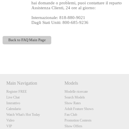
hai domande o problemi, puoi contattare il reparto
Assistenza Clienti, 24 ore al giorno:
Internazionale: 818-880-9021
Dagli Stati Uniti: 800-685-9236
Back to FAQ Main Page
120
Show
Show
Show
Show
DM
DM
DM
DM
F
R
E
E
C
R
E
DI
T
Main Navigation
Models
S
Register FREE
Modelle ricercate
Live Chat
Search Models
Interattivo
Show Rates
Calendario
Adult Feature Shows
Watch What's Hot Today
Fan Club
Video
Promotion Contests
VIP
Show Offers