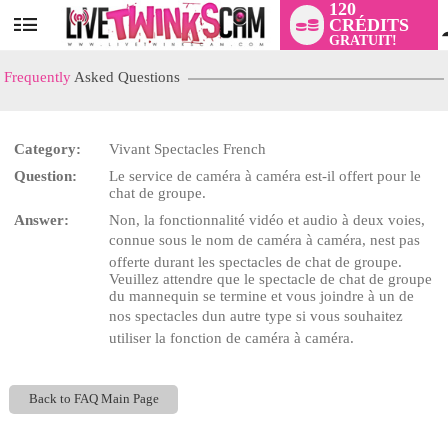
120
CRÉDITS
User
GRATUIT!
status
Frequently
Asked Questions
Category:
Vivant Spectacles French
LIMITED TIME OFFER!
Question:
Le service de caméra à caméra est-il offert pour le
chat de groupe.
Answer:
Non, la fonctionnalité vidéo et audio à deux voies,
connue sous le nom de caméra à caméra, nest pas
offerte durant les spectacles de chat de groupe.
Veuillez attendre que le spectacle de chat de groupe
du mannequin se termine et vous joindre à un de
nos spectacles dun autre type si vous souhaitez
utiliser la fonction de caméra à caméra.
Back to FAQ Main Page