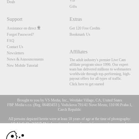
VIP
Deals
Gifts
Support
Extras
Assistance en direct
Get 120 Free Credits
Forgot Password?
Bookmark Us
FAQ
Contact Us
Affiliates
Newsletters
News & Announcements
The adult industry's premier Live Cam
affiliate program since 1996. Our expert
New Mobile Tutorial
team has delivered millions to webmasters
worldwide through top-performing, high-
payout offers for all types of traffic.
Click here to get started
Brought to you by VS Media, Inc., Westlake Village, CA, United States
FBP Media s.r.o. (Reg. 06483453 ), Vodickova 791/41 Nove Mesto, 110 00 Praha 1,
Czech Republic
All persons depicted herein were at least 18 years of age at the time of photography:
10:00
18 U.S.C. 2257 Déclaration de conformité aux exigences de
conservation des enregistrements