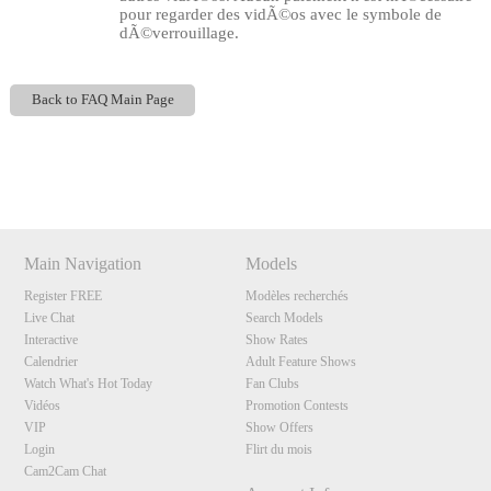
pour regarder des vidÃ©os avec le symbole de
dÃ©verrouillage.
Back to FAQ Main Page
Show
Show
Show
Show
120
DM
DM
DM
DM
Main Navigation
Models
F
R
E
E
C
R
E
DI
T
Register FREE
Modèles recherchés
Live Chat
Search Models
S
Interactive
Show Rates
Calendrier
Adult Feature Shows
Watch What's Hot Today
Fan Clubs
Vidéos
Promotion Contests
VIP
Show Offers
Login
Flirt du mois
Cam2Cam Chat