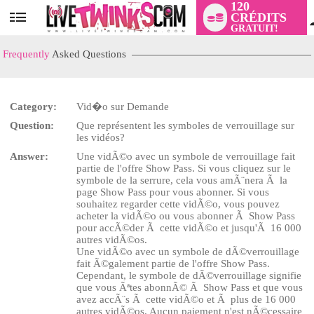
120
CRÉDITS
User
GRATUIT!
status
Frequently
Asked Questions
Category:
Vid�o sur Demande
LIMITED TIME OFFER!
Question:
Que représentent les symboles de verrouillage sur
les vidéos?
Answer:
Une vidÃ©o avec un symbole de verrouillage fait
partie de l'offre Show Pass. Si vous cliquez sur le
symbole de la serrure, cela vous amÃ¨nera Ã la
page Show Pass pour vous abonner. Si vous
souhaitez regarder cette vidÃ©o, vous pouvez
acheter la vidÃ©o ou vous abonner Ã Show Pass
pour accÃ©der Ã cette vidÃ©o et jusqu'Ã 16 000
autres vidÃ©os.
Une vidÃ©o avec un symbole de dÃ©verrouillage
fait Ã©galement partie de l'offre Show Pass.
Cependant, le symbole de dÃ©verrouillage signifie
que vous Ãªtes abonnÃ© Ã Show Pass et que vous
avez accÃ¨s Ã cette vidÃ©o et Ã plus de 16 000
autres vidÃ©os. Aucun paiement n'est nÃ©cessaire