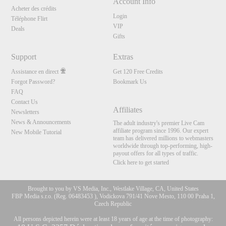
Account Info
Acheter des crédits
Login
Téléphone Flirt
VIP
Deals
Gifts
Support
Extras
Assistance en direct
Get 120 Free Credits
Forgot Password?
Bookmark Us
FAQ
Contact Us
Affiliates
Newsletters
News & Announcements
The adult industry's premier Live Cam
affiliate program since 1996. Our expert
New Mobile Tutorial
team has delivered millions to webmasters
worldwide through top-performing, high-
payout offers for all types of traffic.
Click here to get started
Brought to you by VS Media, Inc., Westlake Village, CA, United States
FBP Media s.r.o. (Reg. 06483453 ), Vodickova 791/41 Nove Mesto, 110 00 Praha 1,
Czech Republic
All persons depicted herein were at least 18 years of age at the time of photography: